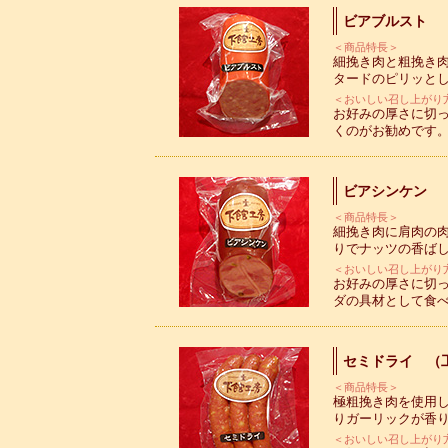
ビアブルスト
＜商品特長＞
細挽き肉と粗挽き
タードのピリッと
＜おいしい召し上がり
お好みの厚さに切
くのがお勧めです
ビアシンケン
＜商品特長＞
細挽き肉に肩肉の
りでナッツの香ば
＜おいしい召し上がり
お好みの厚さに切
ダの具材として食
セミドライ （
＜商品特長＞
極粗挽き肉を使用
りガーリックが香
＜おいしい召し上がり