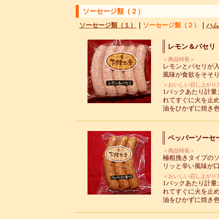
ソーセージ類（２）
ソーセージ類（１）
｜
ソーセージ類（２）
｜
ハム
レモン＆パセリ
＜商品特長＞
レモンとパセリが
風味が食欲をそそ
＜おいしい召し上がり
1パックあたり計量
れてすぐに火を止
油をひかずに焼き
ペッパーソーセ
＜商品特長＞
極粗挽きタイプの
リッと辛い風味が
＜おいしい召し上がり
1パックあたり計量
れてすぐに火を止
油をひかずに焼き